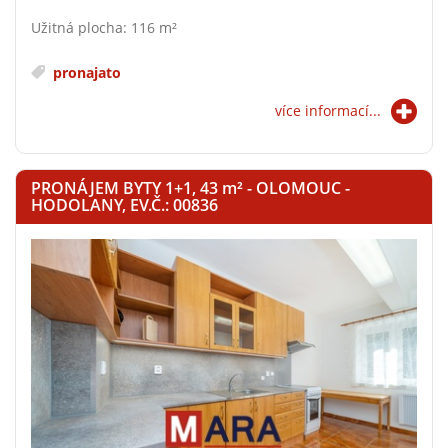
Užitná plocha: 116 m²
pronajato
více informací...
PRONÁJEM BYTY 1+1, 43
m²
- OLOMOUC -
HODOLANY, EV.Č.: 00836