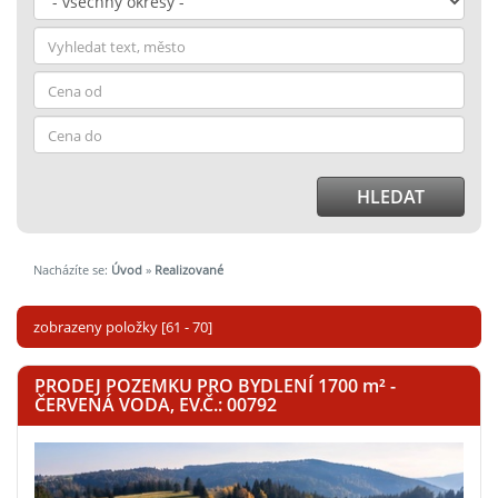
HLEDAT
Nacházíte se:
Úvod
»
Realizované
zobrazeny položky [61 - 70]
PRODEJ POZEMKU PRO BYDLENÍ 1700
m²
-
ČERVENÁ VODA, EV.Č.: 00792