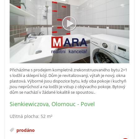
Přicházíme s prodejem kompletně zrekonstruovaného bytu 2+1
s lodžií a sklepní kójí. Dům je revitalizovaný, výtah je nový, okna
plastová. Výborné jsou dispozice bytu, kdy oba pokoje i kuchyň
jsou neprůchozí a na lodžii je vstup z obývacího pokoje. Bytový
dům se nachází v žádané lokalitě se spoustou..
Sienkiewiczova, Olomouc - Povel
Užitná plocha: 52 m²
prodáno