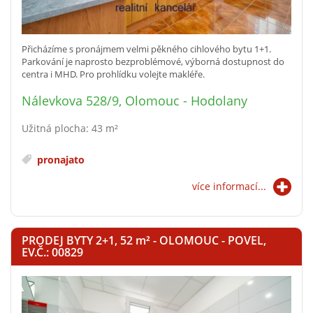
Přicházíme s pronájmem velmi pěkného cihlového bytu 1+1.
Parkování je naprosto bezproblémové, výborná dostupnost do
centra i MHD. Pro prohlídku volejte makléře.
Nálevkova 528/9, Olomouc - Hodolany
Užitná plocha: 43 m²
pronajato
více informací...
PRODEJ BYTY 2+1, 52
m²
- OLOMOUC - POVEL,
EV.Č.: 00829