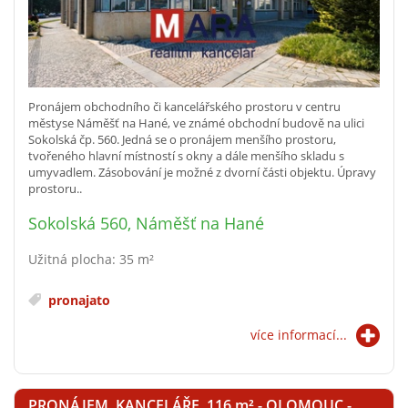
Pronájem obchodního či kancelářského prostoru v centru
městyse Náměšť na Hané, ve známé obchodní budově na ulici
Sokolská čp. 560. Jedná se o pronájem menšího prostoru,
tvořeného hlavní místností s okny a dále menšího skladu s
umyvadlem. Zásobování je možné z dvorní části objektu. Úpravy
prostoru..
Sokolská 560, Náměšť na Hané
Užitná plocha: 35 m²
pronajato
více informací...
PRONÁJEM, KANCELÁŘE, 116
m²
- OLOMOUC -