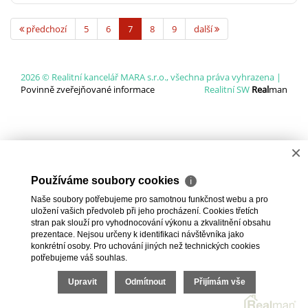
předchozí
5
6
7
8
9
další
2026 © Realitní kancelář MARA s.r.o., všechna práva vyhrazena |
Povinně zveřejňované informace
Realitní SW
Real
man
×
Používáme soubory cookies
ℹ
Naše soubory potřebujeme pro samotnou funkčnost webu a pro
uložení vašich předvoleb při jeho procházení. Cookies třetích
stran pak slouží pro vyhodnocování výkonu a zkvalitnění obsahu
prezentace. Nejsou určeny k identifikaci návštěvníka jako
konkrétní osoby. Pro uchování jiných než technických cookies
potřebujeme váš souhlas.
Upravit
Odmítnout
Přijímám vše