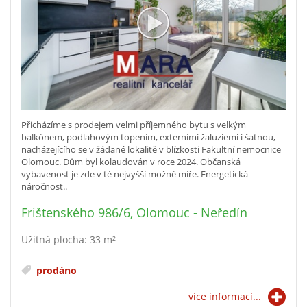
Přicházíme s prodejem velmi příjemného bytu s velkým
balkónem, podlahovým topením, externími žaluziemi i šatnou,
nacházejícího se v žádané lokalitě v blízkosti Fakultní nemocnice
Olomouc. Dům byl kolaudován v roce 2024. Občanská
vybavenost je zde v té nejvyšší možné míře. Energetická
náročnost..
Frištenského 986/6, Olomouc - Neředín
Užitná plocha: 33 m²
prodáno
více informací...