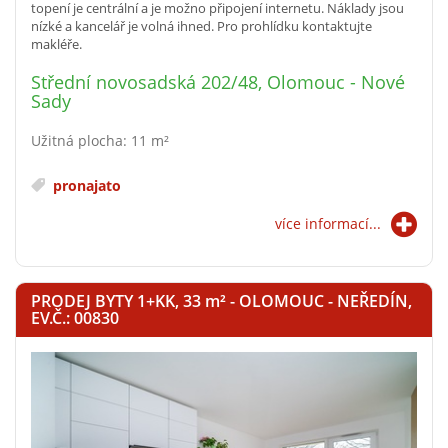
topení je centrální a je možno připojení internetu. Náklady jsou
nízké a kancelář je volná ihned. Pro prohlídku kontaktujte
makléře.
Střední novosadská 202/48, Olomouc - Nové
Sady
Užitná plocha: 11 m²
pronajato
více informací...
PRODEJ BYTY 1+KK, 33
m²
- OLOMOUC - NEŘEDÍN,
EV.Č.: 00830