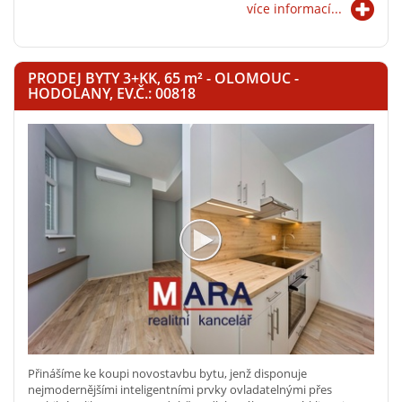
více informací...
PRODEJ BYTY 3+KK, 65
m²
- OLOMOUC -
HODOLANY, EV.Č.: 00818
Přinášíme ke koupi novostavbu bytu, jenž disponuje
nejmodernějšími inteligentními prvky ovladatelnými přes