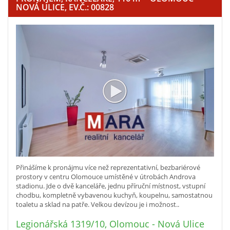
NOVÁ ULICE, EV.Č.: 00828
Přinášíme k pronájmu více než reprezentativní, bezbariérové
prostory v centru Olomouce umístěné v útrobách Androva
stadionu. Jde o dvě kanceláře, jednu příruční místnost, vstupní
chodbu, kompletně vybavenou kuchyň, koupelnu, samostatnou
toaletu a sklad na patře. Velkou devízou je i možnost..
Legionářská 1319/10, Olomouc - Nová Ulice