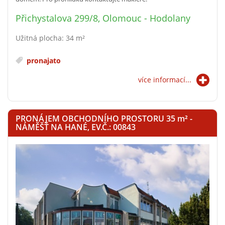
Přichystalova 299/8, Olomouc - Hodolany
Užitná plocha: 34 m²
pronajato
více informací...
PRONÁJEM OBCHODNÍHO PROSTORU 35
m²
-
NÁMĚŠŤ NA HANÉ, EV.Č.: 00843