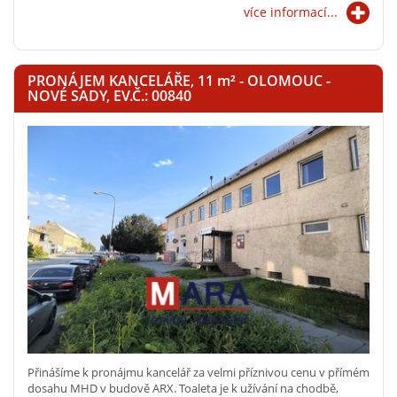
více informací...
PRONÁJEM KANCELÁŘE, 11
m²
- OLOMOUC -
NOVÉ SADY, EV.Č.: 00840
Přinášíme k pronájmu kancelář za velmi příznivou cenu v přímém
dosahu MHD v budově ARX. Toaleta je k užívání na chodbě,