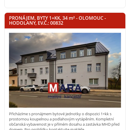
PRONÁJEM, BYTY 1+KK, 34
m²
- OLOMOUC -
HODOLANY, EV.Č.: 00832
Přicházíme s pronájmem bytové jednotky o dispozici 1+kk s
prostornou koupelnou a podlahovým vytápěním. Kompletní
občanská vybavenost je v přímém dosahu a zastávka MHD před
domem. Pro prohlídku kontaktujte makléře.