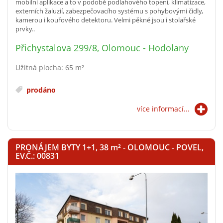
mobilní aplikace a to v podobě podlahového topení, klimatizace,
externích žaluzií, zabezpečovacího systému s pohybovými čidly,
kamerou i kouřového detektoru. Velmi pěkné jsou i stolařské
prvky..
Přichystalova 299/8, Olomouc - Hodolany
Užitná plocha: 65 m²
prodáno
více informací...
PRONÁJEM BYTY 1+1, 38
m²
- OLOMOUC - POVEL,
EV.Č.: 00831