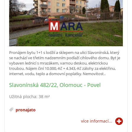
Pronájem bytu 1+1 s lodžií a sklepem na ulici Slavonínská, který
se nachází ve třetím nadzemním podlaží cihlového domu. Byt je
vybaven lednicí s mrazákem, varnou deskou, elektrickou
troubou. Nájem činí 10.000,-Kč + 4.343,-Kč zálohy za elektřinu,
internet, vodu, teplo a domovní poplatky. Nemovitost..
Slavonínská 482/22, Olomouc - Povel
Užitná plocha: 38 m²
pronajato
více informací...