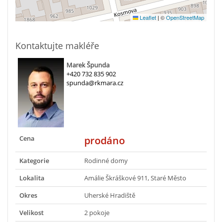
Leaflet
|
©
OpenStreetMap
Kontaktujte makléře
Marek Špunda
+420 732 835 902
spunda@rkmara.cz
Cena
prodáno
Kategorie
Rodinné domy
Lokalita
Amálie Škráškové 911, Staré Město
Okres
Uherské Hradiště
Velikost
2 pokoje