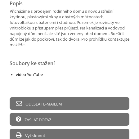
Popis
Přicházíme s prodejem rodinného domu s novou střešní
krytinou, plastovými okny v obytných místnostech,
fotovoltaikou s bateriemi i studnou. Pozemek je rovinatý ve
vnitrobloku s přístupem přes průjezd. Na kanalizaci a vodovod
napojený dům není, ale sítě jsou vedeny před domem. Rozšířit
dům lze jak do podkroví, tak do dvora. Pro prohlídku kontaktujte
makléře.
Soubory ke stažení
video YouTube
ODESLAT E-MAILEM
ZASLAT DOTAZ
Vytisknout