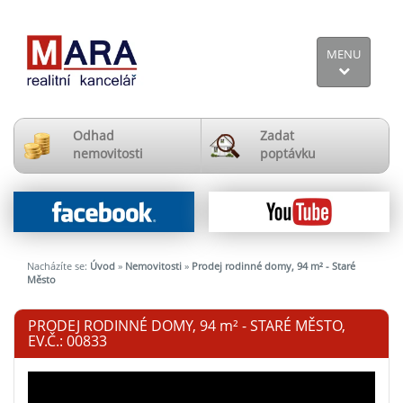
MENU
Odhad
Zadat
nemovitosti
poptávku
Nacházíte se:
Úvod
»
Nemovitosti
»
Prodej rodinné domy, 94 m² - Staré
Město
PRODEJ RODINNÉ DOMY, 94
m²
- STARÉ MĚSTO,
EV.Č.: 00833