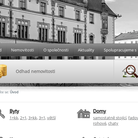
d
Nemovitosti
O společnosti
Aktuality
Spolupracujeme s
Odhad nemovitosti
te se:
Úvod
Byty
Domy
1+kk
,
2+1
,
3+kk
,
3+1
,
větší
samostatně stojící
,
řado
rohové
,
chaty