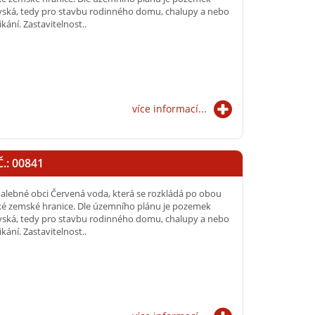
vská, tedy pro stavbu rodinného domu, chalupy a nebo
ní. Zastavitelnost..
více informací...
.: 00841
lebné obci Červená voda, která se rozkládá po obou
ké zemské hranice. Dle územního plánu je pozemek
vská, tedy pro stavbu rodinného domu, chalupy a nebo
ní. Zastavitelnost..