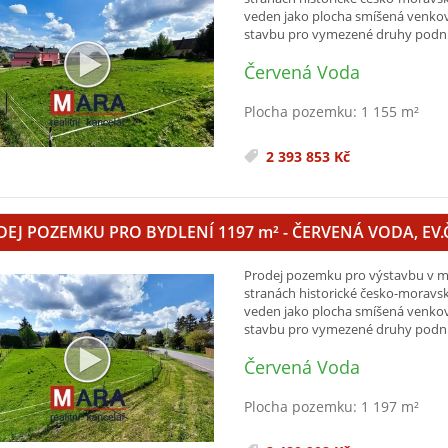
veden jako plocha smíšená venko
stavbu pro vymezené druhy podniká
Červená Voda
Plocha pozemku: 1 155 m²
2 393 853 Kč
DEJ POZEMKU PRO BYDLENÍ 1197
m²
- ČERVENÁ VODA, EV.Č
Prodej pozemku pro výstavbu v ma
stranách historické česko-moravs
veden jako plocha smíšená venko
stavbu pro vymezené druhy podniká
Červená Voda
Plocha pozemku: 1 197 m²