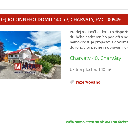
DEJ RODINNÉHO DOMU 140
m²
, CHARVÁTY, EV.Č.: 00949
Prodej rodinného domu o dispozici
druhého nadzemního podlaží a ne
nemovitosti je projektová dokumen
dokončit, případně i s úpravami dle
Charváty 40, Charváty
Užitná plocha: 140 m²
rezervováno
Vaše nemovitost se objeví i na těcht