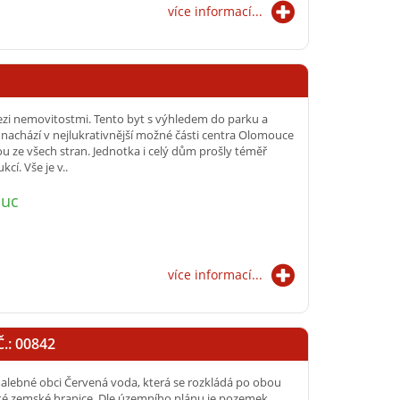
více informací...
zi nemovitostmi. Tento byt s výhledem do parku a
chází v nejlukrativnější možné části centra Olomouce
u ze všech stran. Jednotka i celý dům prošly téměř
cí. Vše je v..
ouc
více informací...
.: 00842
lebné obci Červená voda, která se rozkládá po obou
ké zemské hranice. Dle územního plánu je pozemek