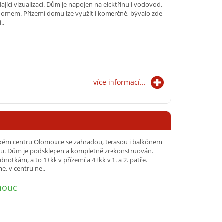
ící vizualizaci. Dům je napojen na elektřinu i vodovod.
 domem. Přízemí domu lze využít i komerčně, bývalo zde
..
více informací...
ckém centru Olomouce se zahradou, terasou i balkónem
du. Dům je podsklepen a kompletně zrekonstruován.
otkám, a to 1+kk v přízemí a 4+kk v 1. a 2. patře.
e, v centru ne..
mouc