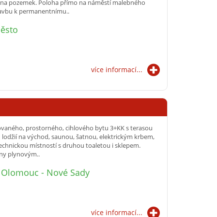
ta na pozemek. Poloha přímo na náměstí malebného
tavbu k permanentnímu..
Město
více informací...
ovaného, prostorného, cihlového bytu 3+KK s terasou
lodžií na východ, saunou, šatnou, elektrickým krbem,
chnickou místností s druhou toaletou i sklepem.
ěny plynovým..
, Olomouc - Nové Sady
více informací...