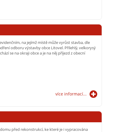
evidenčním, na jejímž místě může vyrůst stavba, dle
yjádření odboru výstavby obce Litovel. Přilehlý, velkorysý
ází se na okraji obce a je na něj příjezd z obecní
více informací...
domu před rekonstrukcí, ke které je i vypracována