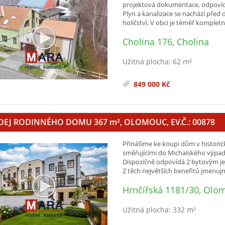
projektová dokumentace, odpovídaj
Plyn a kanalizace se nachází před
holičství. V obci je téměř kompletní
Cholina 176, Cholina
Užitná plocha: 62 m²
849 000 Kč
DEJ RODINNÉHO DOMU 367
m²
, OLOMOUC, EV.Č.: 00878
Přinášíme ke koupi dům v histori
směřujícími do Michalského výpa
Dispozičně odpovídá 2 bytovým jedn
Z těch největších benefitů jmenujm
Hrnčířská 1181/30, Olo
Užitná plocha: 332 m²