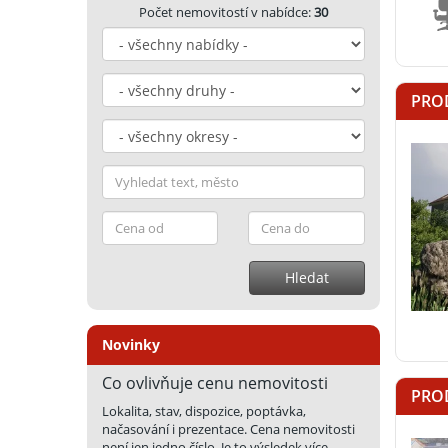
Počet nemovitostí v nabídce:
30
PROD
Hledat
Novinky
Co ovlivňuje cenu nemovitosti
PRO
Lokalita, stav, dispozice, poptávka,
načasování i prezentace. Cena nemovitosti
není jen jedno číslo. Je to výsledek více