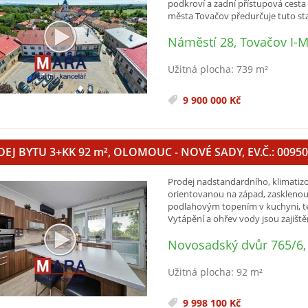
podkroví a zadní přístupová ces
města Tovačov předurčuje tuto s
Náměstí 28, Tovačov I-
Užitná plocha: 739 m²
9 900 000 Kč
EJ BYTU 3+KK 92
m²
, OLOMOUC - NOVÉ SADY, EV.Č.: 00950
Prodej nadstandardního, klimatiz
orientovanou na západ, zasklenou 
podlahovým topením v kuchyni, te
Vytápění a ohřev vody jsou zajišt
Novosadský dvůr 765/6
Užitná plocha: 92 m²
9 998 100 Kč