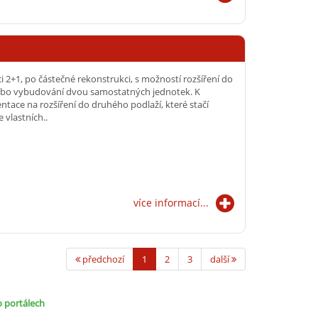
 2+1, po částečné rekonstrukci, s možností rozšíření do
bo vybudování dvou samostatných jednotek. K
tace na rozšíření do druhého podlaží, které stačí
 vlastních..
více informací...
předchozí
1
2
3
další
o portálech