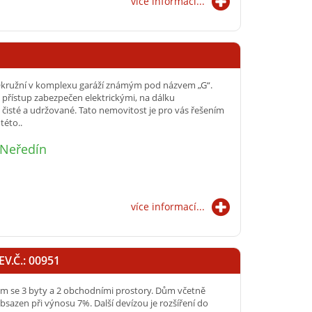
více informací...
i Okružní v komplexu garáží známým pod názvem „G“.
 a přístup zabezpečen elektrickými, na dálku
 čisté a udržované. Tato nemovitost je pro vás řešením
této..
 Neředín
více informací...
V.Č.: 00951
ům se 3 byty a 2 obchodními prostory. Dům včetně
bsazen při výnosu 7%. Další devízou je rozšíření do