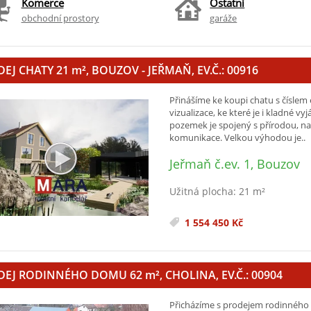
Komerce
Ostatní
obchodní prostory
garáže
EJ CHATY 21
m²
, BOUZOV - JEŘMAŇ, EV.Č.: 00916
Přinášíme ke koupi chatu s číslem 
vizualizace, ke které je i kladné v
pozemek je spojený s přírodou, nach
komunikace. Velkou výhodou je..
Jeřmaň č.ev. 1, Bouzov
Užitná plocha: 21 m²
1 554 450 Kč
DEJ RODINNÉHO DOMU 62
m²
, CHOLINA, EV.Č.: 00904
Přicházíme s prodejem rodinného 