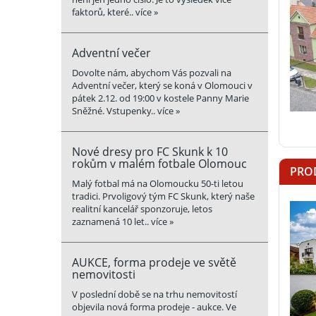
faktorů, které..
více »
Adventní večer
Dovolte nám, abychom Vás pozvali na
Adventní večer, který se koná v Olomouci v
pátek 2.12. od 19:00 v kostele Panny Marie
Sněžné. Vstupenky..
více »
Nové dresy pro FC Skunk k 10
rokům v malém fotbale Olomouc
PRO
Malý fotbal má na Olomoucku 50-ti letou
tradici. Prvoligový tým FC Skunk, který naše
realitní kancelář sponzoruje, letos
zaznamená 10 let..
více »
AUKCE, forma prodeje ve světě
nemovitosti
V poslední době se na trhu nemovitostí
objevila nová forma prodeje - aukce. Ve