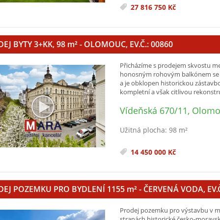
27 816 750 Kč
EJ BYTY 3+KK, 98
m²
- OLOMOUC, EV.Č.: 00860
Přicházíme s prodejem skvostu me
honosným rohovým balkónem se na
a je obklopen historickou zástavbo
kompletní a však citlivou rekonstruk
Vídeňská 670/11, Olom
Užitná plocha: 98 m²
14 450 000 Kč
DEJ POZEMKU PRO BYDLENÍ 1155
m²
- ČERVENÁ VODA, EV.Č
Prodej pozemku pro výstavbu v ma
stranách historické česko-moravs