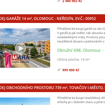
2 480 902 Kč
DEJ GARÁŽE 14
m²
, OLOMOUC - NEŘEDÍN, EV.Č.: 00952
Přinášíme ke koupi garáž na ulic
V garáži je jak světlo, tak zásuvka
ovladatelnými vraty. Prostory jsou
neutěšené situace s parkováním v 
Okružní 698, Olomouc -
Užitná plocha: 14 m²
999 000 Kč
DEJ OBCHODNÍHO PROSTORU 739
m²
, TOVAČOV I-MĚSTO, E
Přinášíme ke koupi víceúčelový d
střechy je v dobrém stavu a plně o