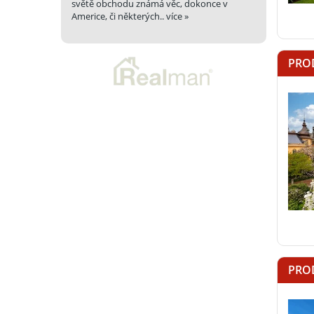
světě obchodu známá věc, dokonce v
Americe, či některých..
více »
PROD
PRO