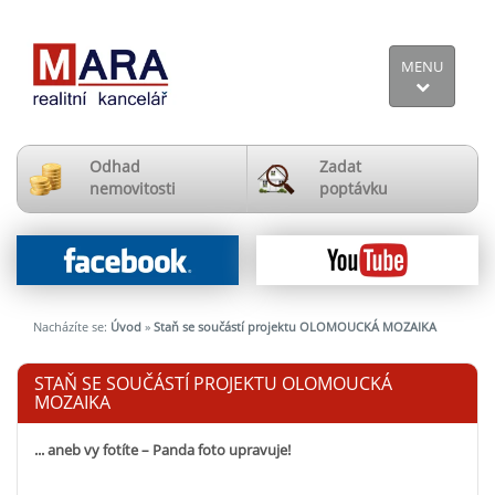
MENU
Odhad
Zadat
nemovitosti
poptávku
Nacházíte se:
Úvod
»
Staň se součástí projektu OLOMOUCKÁ MOZAIKA
STAŇ SE SOUČÁSTÍ PROJEKTU OLOMOUCKÁ
MOZAIKA
... aneb vy fotíte – Panda foto upravuje!