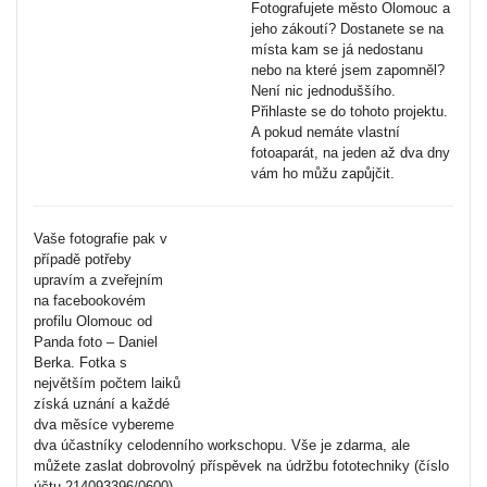
Fotografujete město Olomouc a
jeho zákoutí? Dostanete se na
místa kam se já nedostanu
nebo na které jsem zapomněl?
Není nic jednoduššího.
Přihlaste se do tohoto projektu.
A pokud nemáte vlastní
fotoaparát, na jeden až dva dny
vám ho můžu zapůjčit.
Vaše fotografie pak v
případě potřeby
upravím a zveřejním
na facebookovém
profilu Olomouc od
Panda foto – Daniel
Berka. Fotka s
největším počtem laiků
získá uznání a každé
dva měsíce vybereme
dva účastníky celodenního workschopu. Vše je zdarma, ale
můžete zaslat dobrovolný příspěvek na údržbu fototechniky (číslo
účtu 214093396/0600).