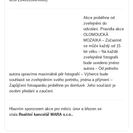
Akce proběhne od
zveřejnění do
odvolání.
Pravidla akce
OLOMOUCKÁ
MOZAIKA – Zúčastnit
se může každý od 15
let věku – Na každé
zveřejněné fotografii
bude uvedeno jméno
autora – Od jednoho
autora upravíme maximálně pět fotografií – Výherce bude
souhlasit se zveřejněním svého portrétu, jména a příjmení –
Zapůjčení fotoaparátu proběhne po domluvě. Jeho součástí je
osobní předání a zaučení.
Hlavním sponzorem akce pro měsíc únor a březen se
stala
Realitní kancelář MARA s.r.o.
.