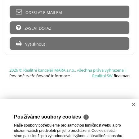
ODESLAT E-MAILEM
ZASLAT DOTAZ
Vytisknout
2026 © Realitní kancelář MARA s.r.o., všechna práva vyhrazena |
Povinně zveřejňované informace
Realitní SW
Real
man
×
Používáme soubory cookies
ℹ
Naše soubory potřebujeme pro samotnou funkčnost webu a pro
uložení vašich předvoleb při jeho procházení. Cookies třetích
stran pak slouží pro vyhodnocování výkonu a zkvalitnění obsahu