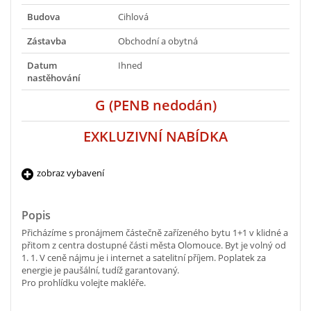
Budova
Cihlová
Zástavba
Obchodní a obytná
Datum
Ihned
nastěhování
G (PENB nedodán)
EXKLUZIVNÍ NABÍDKA
zobraz vybavení
Popis
Přicházíme s pronájmem částečně zařízeného bytu 1+1 v klidné a
přitom z centra dostupné části města Olomouce. Byt je volný od
1. 1. V ceně nájmu je i internet a satelitní příjem. Poplatek za
energie je paušální, tudíž garantovaný.
Pro prohlídku volejte makléře.