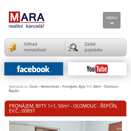
MENU
Odhad
Zadat
nemovitosti
poptávku
Nacházíte se:
Úvod
»
Nemovitosti
»
Pronájem, Byty 1+1, 50m² - Olomouc -
Řepčín
PRONÁJEM, BYTY 1+1, 50
m²
- OLOMOUC - ŘEPČÍN,
EV.Č.: 00897