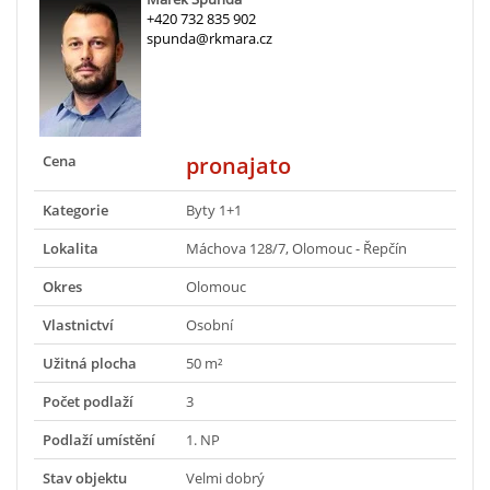
+420 732 835 902
spunda@rkmara.cz
Cena
pronajato
Kategorie
Byty 1+1
Lokalita
Máchova 128/7, Olomouc - Řepčín
Okres
Olomouc
Vlastnictví
Osobní
Užitná plocha
50 m²
Počet podlaží
3
Podlaží umístění
1. NP
Stav objektu
Velmi dobrý