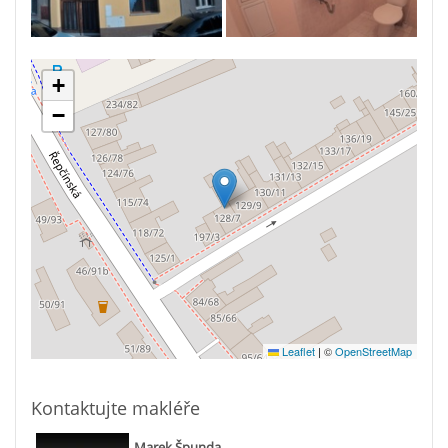
+
−
Leaflet
|
©
OpenStreetMap
Kontaktujte makléře
Marek Špunda