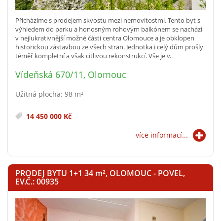
Přicházíme s prodejem skvostu mezi nemovitostmi. Tento byt s
výhledem do parku a honosným rohovým balkónem se nachází
v nejlukrativnější možné části centra Olomouce a je obklopen
historickou zástavbou ze všech stran. Jednotka i celý dům prošly
téměř kompletní a však citlivou rekonstrukcí. Vše je v..
Vídeňská 670/11, Olomouc
Užitná plocha: 98 m²
14 450 000 Kč
více informací...
PRODEJ BYTU 1+1 34
m²
, OLOMOUC - POVEL,
EV.Č.: 00935