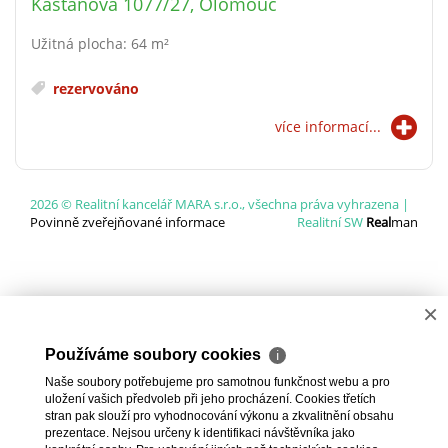
Kaštanová 1077/27, Olomouc
Užitná plocha: 64 m²
rezervováno
více informací...
2026 © Realitní kancelář MARA s.r.o., všechna práva vyhrazena |
Povinně zveřejňované informace
Realitní SW
Real
man
×
Používáme soubory cookies
ℹ
Naše soubory potřebujeme pro samotnou funkčnost webu a pro
uložení vašich předvoleb při jeho procházení. Cookies třetích
stran pak slouží pro vyhodnocování výkonu a zkvalitnění obsahu
prezentace. Nejsou určeny k identifikaci návštěvníka jako