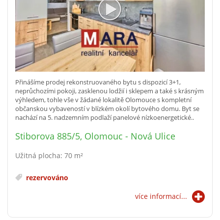
Přinášíme prodej rekonstruovaného bytu s dispozicí 3+1,
neprůchozími pokoji, zasklenou lodžií i sklepem a také s krásným
výhledem, tohle vše v žádané lokalitě Olomouce s kompletní
občanskou vybaveností v blízkém okolí bytového domu. Byt se
nachází na 5. nadzemním podlaží panelové nízkoenergetické..
Stiborova 885/5, Olomouc - Nová Ulice
Užitná plocha: 70 m²
rezervováno
více informací...