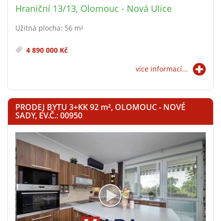
Hraniční 13/13, Olomouc - Nová Ulice
Užitná plocha: 56 m²
4 890 000 Kč
více informací...
PRODEJ BYTU 3+KK 92
m²
, OLOMOUC - NOVÉ
SADY, EV.Č.: 00950