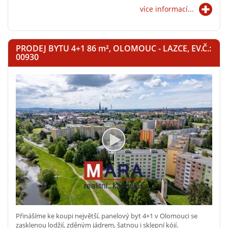
více informací...
PRODEJ BYTU 4+1 86
m²
, OLOMOUC - LAZCE, EV.Č.:
00930
Přinášíme ke koupi největší, panelový byt 4+1 v Olomouci se
zasklenou lodžií, zděným jádrem, šatnou i sklepní kójí.