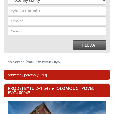
HLEDAT
Nacházíte se:
Úvod
»
Nemovitosti
»
Byty
zobrazeny položky [1 - 13]
PRODEJ BYTU 2+1 54
m²
, OLOMOUC - POVEL,
EV.Č.: 00943