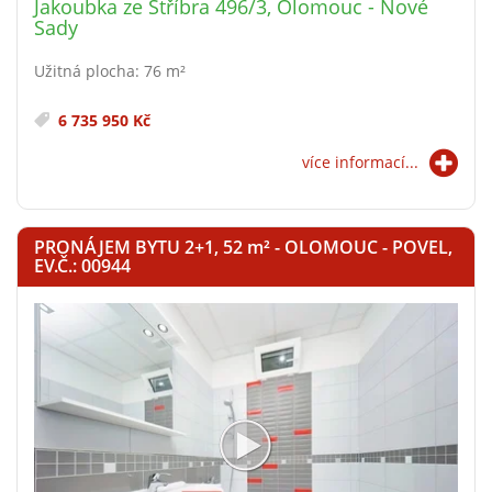
Jakoubka ze Stříbra 496/3, Olomouc - Nové
Sady
Užitná plocha: 76 m²
6 735 950 Kč
více informací...
PRONÁJEM BYTU 2+1, 52
m²
- OLOMOUC - POVEL,
EV.Č.: 00944