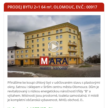
PRODEJ BYTU 2+1 64
m²
, OLOMOUC, EV.Č.: 00917
Přinášíme ke koupi cihlový byt v udržovaném stavu s plastovými
okny, šatnou i sklepem v širším centru města Olomouce. Dům je
revitalizovaný s nízkou energetickou náročností třídy "B" a
výtahem. Místnosti jsou prostorné, toaleta samostatná. V místě
je kompletní občanská vybavenost, MHD, obchod, či..