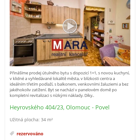
Přinášíme prodej útulného bytu s dispozicí 1+1, s novou kuchyní,
v klidné a vyhledávané lokalitě města, v blízkosti centra a
ideálním třetím podlaží, s balkonem, venkovními žaluziemi a bez
jakéhokoliv zatížení. Byt se nachází v panelovém domě po
kompletní revitalizaci s nízkými náklady. Díky..
Heyrovského 404/23, Olomouc - Povel
Užitná plocha: 34 m²
rezervováno