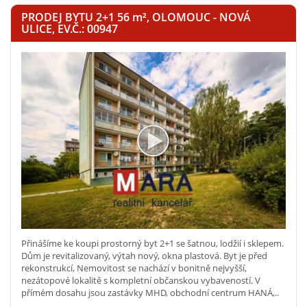
PRODEJ BYTU 2+1 56
m²
, OLOMOUC - NOVÁ
ULICE, EV.Č.: 00947
Přinášíme ke koupi prostorný byt 2+1 se šatnou, lodžií i sklepem.
Dům je revitalizovaný, výtah nový, okna plastová. Byt je před
rekonstrukcí, Nemovitost se nachází v bonitně nejvyšší,
nezátopové lokalitě s kompletní občanskou vybaveností. V
přímém dosahu jsou zastávky MHD, obchodní centrum HANÁ,..