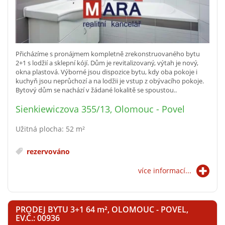
Přicházíme s pronájmem kompletně zrekonstruovaného bytu
2+1 s lodžií a sklepní kójí. Dům je revitalizovaný, výtah je nový,
okna plastová. Výborné jsou dispozice bytu, kdy oba pokoje i
kuchyň jsou neprůchozí a na lodžii je vstup z obývacího pokoje.
Bytový dům se nachází v žádané lokalitě se spoustou..
Sienkiewiczova 355/13, Olomouc - Povel
Užitná plocha: 52 m²
rezervováno
více informací...
PRODEJ BYTU 3+1 64
m²
, OLOMOUC - POVEL,
EV.Č.: 00936