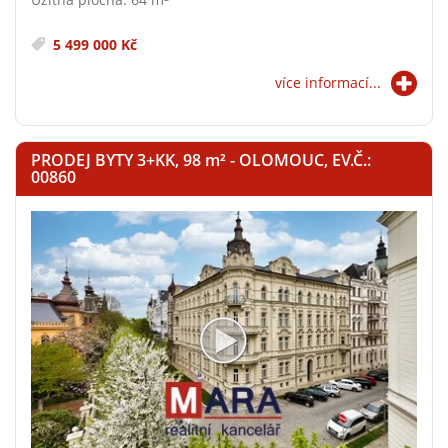
5 499 000 Kč
více informací...
PRODEJ BYTY 3+KK, 98
m²
- OLOMOUC, EV.Č.:
00860