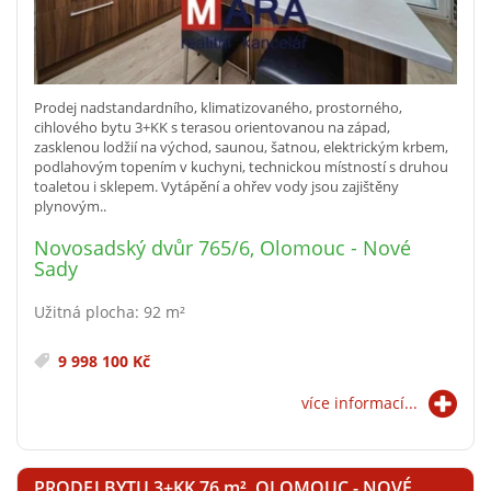
Prodej nadstandardního, klimatizovaného, prostorného,
cihlového bytu 3+KK s terasou orientovanou na západ,
zasklenou lodžií na východ, saunou, šatnou, elektrickým krbem,
podlahovým topením v kuchyni, technickou místností s druhou
toaletou i sklepem. Vytápění a ohřev vody jsou zajištěny
plynovým..
Novosadský dvůr 765/6, Olomouc - Nové
Sady
Užitná plocha: 92 m²
9 998 100 Kč
více informací...
PRODEJ BYTU 3+KK 76
m²
, OLOMOUC - NOVÉ