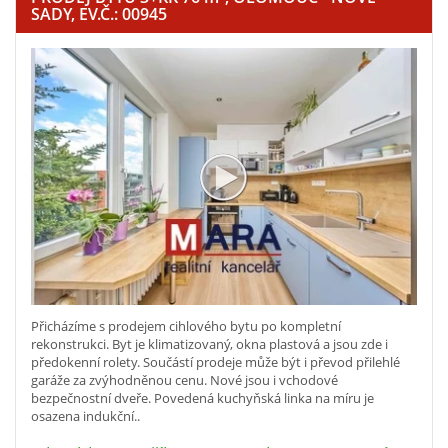
SADY, EV.Č.: 00945
Přicházíme s prodejem cihlového bytu po kompletní
rekonstrukci. Byt je klimatizovaný, okna plastová a jsou zde i
předokenní rolety. Součástí prodeje může být i převod přilehlé
garáže za zvýhodněnou cenu. Nové jsou i vchodové
bezpečnostní dveře. Povedená kuchyňská linka na míru je
osazena indukční..