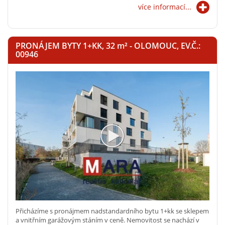
více informací...
PRONÁJEM BYTY 1+KK, 32
m²
- OLOMOUC, EV.Č.:
00946
Přicházíme s pronájmem nadstandardního bytu 1+kk se sklepem
a vnitřním garážovým stáním v ceně. Nemovitost se nachází v