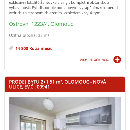
exkluzivní lokalitě Šantovka Living s kompletní občanskou
vybaveností. Byt disponuje podlahovým vytápěním, rekuperací
vzduchu a stropním chlazením. Vzhledem k využitým..
Ostrovní 1223/4, Olomouc
Užitná plocha: 32 m²
14 800 Kč za měsíc
více informací...
PRODEJ BYTU 2+1 51
m²
, OLOMOUC - NOVÁ
ULICE, EV.Č.: 00941