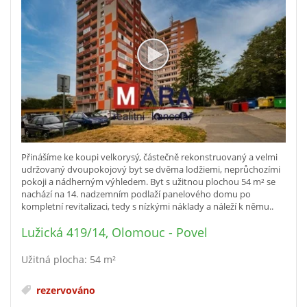
Přinášíme ke koupi velkorysý, částečně rekonstruovaný a velmi
udržovaný dvoupokojový byt se dvěma lodžiemi, neprůchozími
pokoji a nádherným výhledem. Byt s užitnou plochou 54 m² se
nachází na 14. nadzemním podlaží panelového domu po
kompletní revitalizaci, tedy s nízkými náklady a náleží k němu..
Lužická 419/14, Olomouc - Povel
Užitná plocha: 54 m²
rezervováno