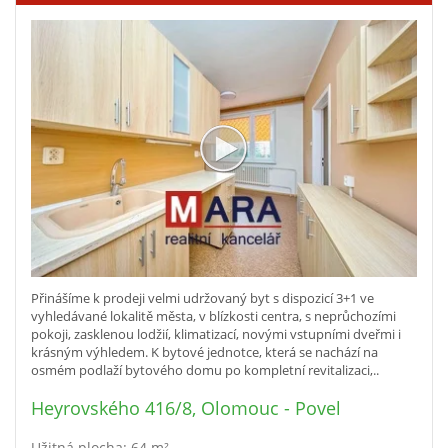
Přinášíme k prodeji velmi udržovaný byt s dispozicí 3+1 ve
vyhledávané lokalitě města, v blízkosti centra, s neprůchozími
pokoji, zasklenou lodžií, klimatizací, novými vstupními dveřmi i
krásným výhledem. K bytové jednotce, která se nachází na
osmém podlaží bytového domu po kompletní revitalizaci,..
Heyrovského 416/8, Olomouc - Povel
Užitná plocha: 64 m²